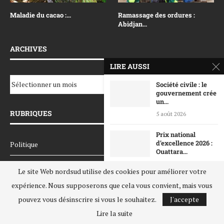
Maladie du cacao :...
Ramassage des ordures :
Abidjan...
ARCHIVES
LIRE AUSSI
Société civile : le
gouvernement crée
un...
RUBRIQUES
5 août 2026
Prix national
d’excellence 2026 :
Politique
Ouattara...
3 août 2026
Société
Le site Web nordsud utilise des cookies pour améliorer votre
Chef d’état-major
expérience. Nous supposerons que cela vous convient, mais vous
Economie
général adjoint des
pouvez vous désinscrire si vous le souhaitez.
J'accepte
Armées :...
Les Arts
Lire la suite
31 juillet 2026