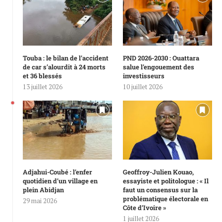
Touba : le bilan de l’accident
PND 2026-2030 : Ouattara
de car s’alourdit à 24 morts
salue l’engouement des
et 36 blessés
investisseurs
13 juillet 2026
10 juillet 2026
Adjahui-Coubé : l’enfer
Geoffroy-Julien Kouao,
quotidien d’un village en
essayiste et politologue : « Il
plein Abidjan
faut un consensus sur la
problématique électorale en
29 mai 2026
Côte d’Ivoire »
1 juillet 2026