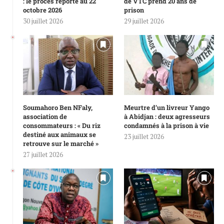
: le procès reporté au 22
de VTC prend 20 ans de
octobre 2026
prison
30 juillet 2026
29 juillet 2026
Soumahoro Ben NFaly,
Meurtre d’un livreur Yango
association de
à Abidjan : deux agresseurs
consommateurs : « Du riz
condamnés à la prison à vie
destiné aux animaux se
23 juillet 2026
retrouve sur le marché »
27 juillet 2026