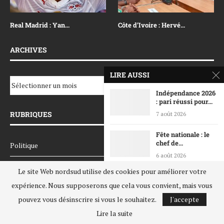
Real Madrid : Yan...
Côte d’Ivoire : Hervé...
ARCHIVES
LIRE AUSSI
Indépendance 2026
: pari réussi pour...
RUBRIQUES
7 août 2026
Fête nationale : le
chef de...
Politique
6 août 2026
Société
Le site Web nordsud utilise des cookies pour améliorer votre
Déguerpissements
à Koumassi
expérience. Nous supposerons que cela vous convient, mais vous
Economie
Campement :
pouvez vous désinscrire si vous le souhaitez.
J'accepte
Ouattara...
Les Arts
Lire la suite
6 août 2026