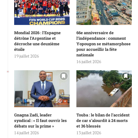
Mondial 2026 : l’Espagne
66e anniversaire de
détrône l’Argentine et
l’indépendance : comment
décroche une deuxième
Yopougon se métamorphose
étoile
pour accueillir la fête
nationale
19 juillet 2026
16 juillet 2026
Gnagna Zadi, leader
Touba : le bilan de l’accident
syndical : « Il faut ouvrir les
de car s’alourdit à 24 morts
débats sur la prime »
et 36 blessés
14 juillet 2026
13 juillet 2026