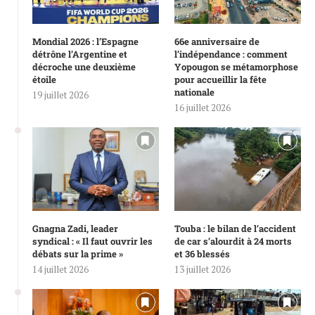
Mondial 2026 : l’Espagne
66e anniversaire de
détrône l’Argentine et
l’indépendance : comment
décroche une deuxième
Yopougon se métamorphose
étoile
pour accueillir la fête
nationale
19 juillet 2026
16 juillet 2026
Gnagna Zadi, leader
Touba : le bilan de l’accident
syndical : « Il faut ouvrir les
de car s’alourdit à 24 morts
débats sur la prime »
et 36 blessés
14 juillet 2026
13 juillet 2026