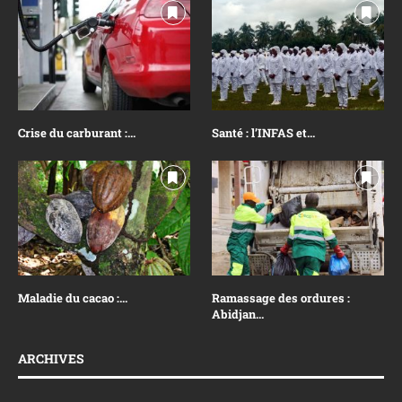
Crise du carburant :...
Santé : l’INFAS et...
Maladie du cacao :...
Ramassage des ordures :
Abidjan...
ARCHIVES