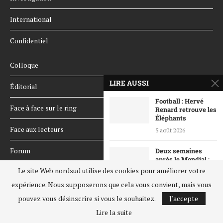
International
Confidentiel
Colloque
LIRE AUSSI
Éditorial
Football : Hervé
Face à face sur le ring
Renard retrouve les
Éléphants
Face aux lecteurs
5 août 2026
Forum
Deux semaines
après le Mondial :...
Le site Web nordsud utilise des cookies pour améliorer votre
Le supplément
31 juillet 2026
expérience. Nous supposerons que cela vous convient, mais vous
Élection à la FIF :
Les Chroniques
pouvez vous désinscrire si vous le souhaitez.
J'accepte
quand la...
Lire la suite
31 juillet 2026
Les hors-séries