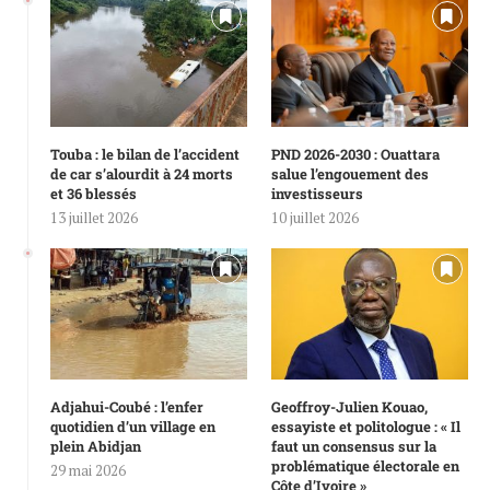
Touba : le bilan de l’accident
PND 2026-2030 : Ouattara
de car s’alourdit à 24 morts
salue l’engouement des
et 36 blessés
investisseurs
13 juillet 2026
10 juillet 2026
Adjahui-Coubé : l’enfer
Geoffroy-Julien Kouao,
quotidien d’un village en
essayiste et politologue : « Il
plein Abidjan
faut un consensus sur la
problématique électorale en
29 mai 2026
Côte d’Ivoire »