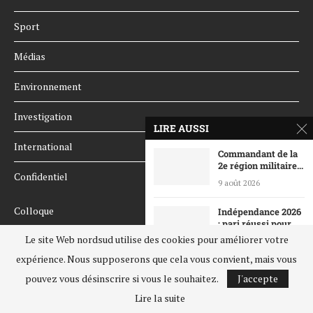
Sport
Médias
Environnement
Investigation
LIRE AUSSI
International
Commandant de la
2e région militaire...
Confidentiel
9 août 2026
Colloque
Indépendance 2026
: pari réussi pour...
Le site Web nordsud utilise des cookies pour améliorer votre
Éditorial
7 août 2026
expérience. Nous supposerons que cela vous convient, mais vous
Fête nationale : le
Face à face sur le ring
pouvez vous désinscrire si vous le souhaitez.
J'accepte
chef de...
Lire la suite
6 août 2026
Face aux lecteurs