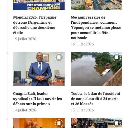
Mondial 2026 : l’Espagne
66e anniversaire de
détrône l’Argentine et
l’indépendance : comment
décroche une deuxième
Yopougon se métamorphose
étoile
pour accueillir la fête
nationale
19 juillet 2026
16 juillet 2026
Gnagna Zadi, leader
Touba : le bilan de l’accident
syndical : « Il faut ouvrir les
de car s’alourdit à 24 morts
débats sur la prime »
et 36 blessés
14 juillet 2026
13 juillet 2026