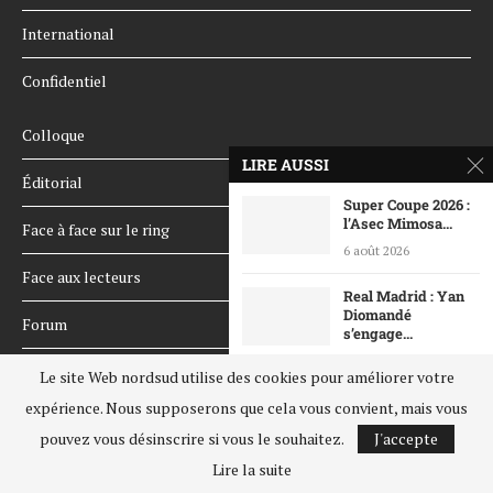
International
Confidentiel
Colloque
LIRE AUSSI
Éditorial
Super Coupe 2026 :
l’Asec Mimosa...
Face à face sur le ring
6 août 2026
Face aux lecteurs
Real Madrid : Yan
Diomandé
Forum
s’engage...
6 août 2026
Le supplément
Le site Web nordsud utilise des cookies pour améliorer votre
Côte d’Ivoire :
expérience. Nous supposerons que cela vous convient, mais vous
Les Chroniques
Hervé Renard
pouvez vous désinscrire si vous le souhaitez.
J'accepte
officiellement...
Les hors-séries
Lire la suite
6 août 2026