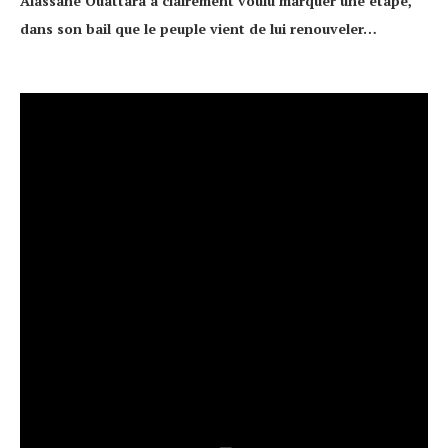
Alassane Ouattara a clairement voulu marquer une étape,
dans son bail que le peuple vient de lui renouveler…
Lecteur
vidéo