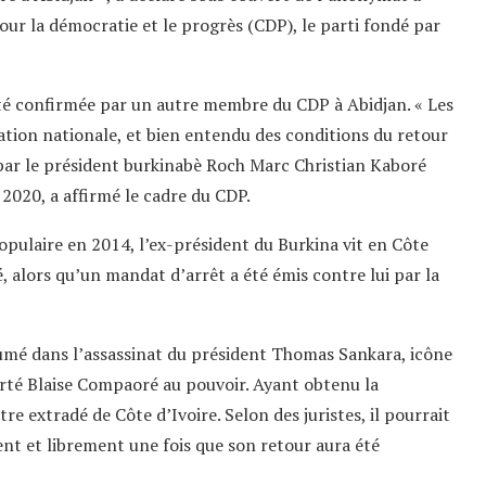
r la démocratie et le progrès (CDP), le parti fondé par
été confirmée par un autre membre du CDP à Abidjan. « Les
iation nationale, et bien entendu des conditions du retour
 par le président burkinabè Roch Marc Christian Kaboré
020, a affirmé le cadre du CDP.
opulaire en 2014, l’ex-président du Burkina vit en Côte
té, alors qu’un mandat d’arrêt a été émis contre lui par la
sumé dans l’assassinat du président Thomas Sankara, icône
orté Blaise Compaoré au pouvoir. Ayant obtenu la
e extradé de Côte d’Ivoire. Selon des juristes, il pourrait
t et librement une fois que son retour aura été