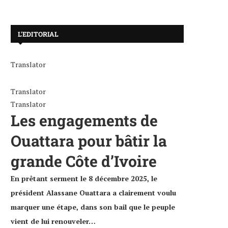
L’EDITORIAL
Translator
Translator
Translator
El Niño : la Côte d’Ivoire sera
Lutte contre l’orpaillage illé
Les engagements de
durement touchée
corps du gendarme porté disp
3 août 2026
31 juillet 2026
Ouattara pour bâtir la
grande Côte d’Ivoire
En prêtant serment le 8 décembre 2025, le
président Alassane Ouattara a clairement voulu
marquer une étape, dans son bail que le peuple
vient de lui renouveler…