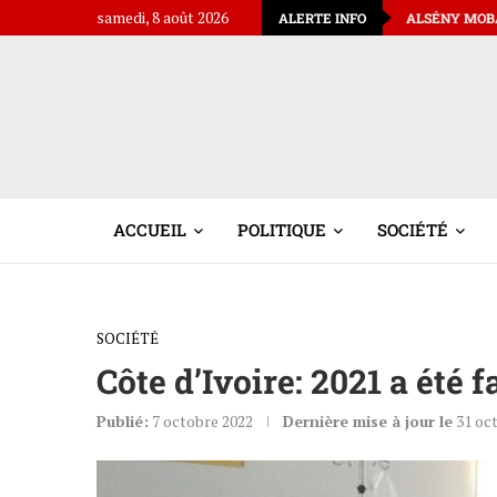
samedi, 8 août 2026
CE LUNDI 20 JUILLET 2026 (AVOCAT)
ALSÉNY MOBA SYLLA, AMBASSADE
ALERTE INFO
ACCUEIL
POLITIQUE
SOCIÉTÉ
SOCIÉTÉ
Côte d’Ivoire: 2021 a été 
Publié:
7 octobre 2022
Dernière mise à jour le
31 oc