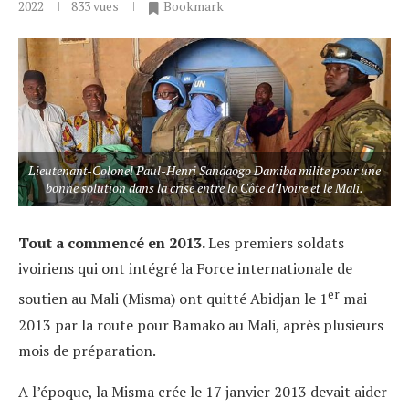
2022
833
vues
Bookmark
Lieutenant-Colonel Paul-Henri Sandaogo Damiba milite pour une
bonne solution dans la crise entre la Côte d’Ivoire et le Mali.
Tout a commencé en 2013.
Les premiers soldats
ivoiriens qui ont intégré la Force internationale de
er
soutien au Mali (Misma) ont quitté Abidjan le 1
mai
2013 par la route pour Bamako au Mali, après plusieurs
mois de préparation.
A l’époque, la Misma crée le 17 janvier 2013 devait aider