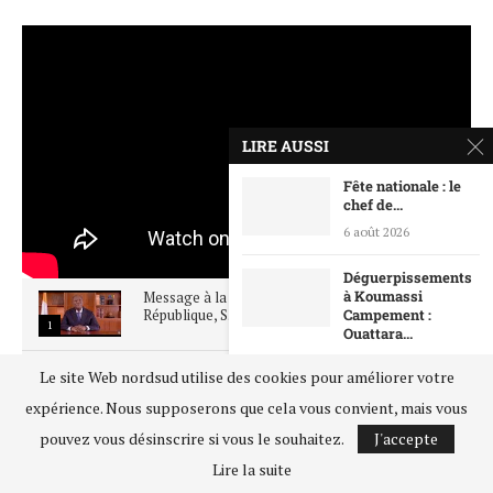
LIRE AUSSI
Fête nationale : le
chef de...
6 août 2026
Déguerpissements
à Koumassi
Message à la Nation du Président de la
République, S.E.M...
Campement :
1
Ouattara...
6 août 2026
SOMMET UE UA BRUXELLES FEV 2022
Le site Web nordsud utilise des cookies pour améliorer votre
2
Société civile : le
expérience. Nous supposerons que cela vous convient, mais vous
gouvernement crée
pouvez vous désinscrire si vous le souhaitez.
J'accepte
un...
Voeux 2022 : Le message du Président de la
République...
Lire la suite
5 août 2026
3